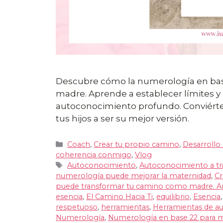
Descubre cómo la numerología en bas
madre. Aprende a establecer límites y
autoconocimiento profundo. Conviértet
tus hijos a ser su mejor versión.
Categorías
Coach
,
Crear tu propio camino
,
Desarrollo
coherencia conmigo
,
Vlog
Etiquetas
Autoconocimiento
,
Autoconocimiento a tr
numerología puede mejorar la maternidad
,
Cr
puede transformar tu camino como madre. Apr
esencia
,
El Camino Hacia Ti
,
equilibrio
,
Esencia
respetuoso
,
herramientas
,
Herramientas de a
Numerología
,
Numerología en base 22 para 