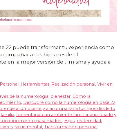
e 22 puede transformar tu experiencia como
 acompañar a tus hijos desde el
e en la mejor versión de ti misma y ayuda a
 Personal
,
Herramientas
,
Realización personal
,
Vivir en
avés de la numerología
,
bienestar
,
Cómo la
ecimiento
,
Descubre cómo la numerología en base 22
ende a conocerte y a acompañar a tus hijos desde tu
,
familia
,
fomentando un ambiente familiar equilibrado y
utoconocimiento para madres
,
Hijos
,
maternidad
,
madres
,
salud mental
,
Transformación personal