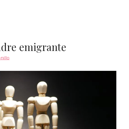
adre emigrante
nillo