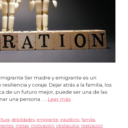
emigrante Ser madre y emigrante es un
siliencia y coraje. Dejar atrás a la familia, los
ca de un futuro mejor, puede ser una de las
mar una persona . …
Leer más
ltura
,
debilidades
,
emigrante
,
equilibrio
,
familia
,
rantes
,
metas
,
motivación
,
obstáculos
,
realización