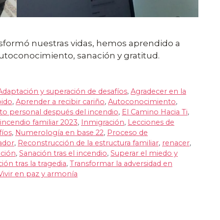
sformó nuestras vidas, hemos aprendido a
autoconocimiento, sanación y gratitud.
Adaptación y superación de desafíos
,
Agradecer en la
bido
,
Aprender a recibir cariño
,
Autoconocimiento
,
to personal después del incendio
,
El Camino Hacia Ti
,
incendio familiar 2023
,
Inmigración
,
Lecciones de
fíos
,
Numerología en base 22
,
Proceso de
ador
,
Reconstrucción de la estructura familiar
,
renacer
,
ción
,
Sanación tras el incendio
,
Superar el miedo y
ón tras la tragedia
,
Transformar la adversidad en
Vivir en paz y armonía