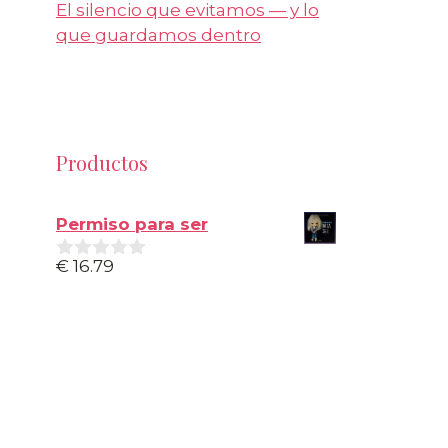
El silencio que evitamos — y lo
que guardamos dentro
Productos
Permiso para ser
€
16.79
0
d
e
5