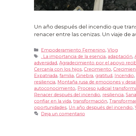
Un año después del incendio que tran
renacer entre las cenizas. Un viaje de 
Categorías
Empoderamiento Femenino
,
Vlog
Etiquetas
. La importancia de la esencia
,
adaptación
,
adversidad
,
Agradecimiento por el apoyo reci
Cercanía con los hijos
,
Crecimiento
,
Crecimien
Expatriada
,
familia
,
Ginebra
,
gratitud
,
Incendio
,
resiliencia
,
Montaña rusa de emociones y desa
autoconocimiento
,
Proceso judicial transform
Renacer después del incendio
,
resiliencia
,
Sana
confiar en la vida
,
transformación
,
Transformaci
oportunidades
,
Un año después del incendio
,
Deja un comentario