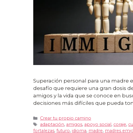
Superación personal para una madre 
desafío que requiere una gran dosis de re
amigos y la vida que se conoce en bus
decisiones más difíciles que pueda to
Categorías
Crear tu propio camino
Etiquetas
adaptación
,
amigos
,
apoyo social
,
coraje
,
cu
fortalezas
,
futuro
,
idioma
,
madre
,
madres emig