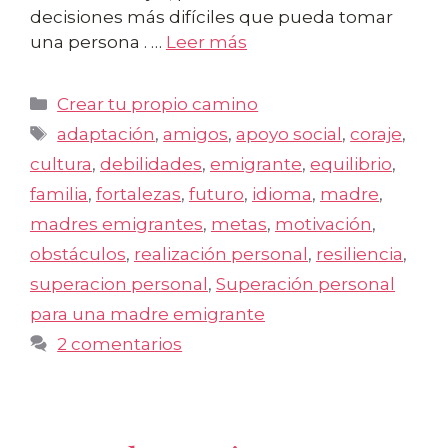
decisiones más difíciles que pueda tomar
una persona . …
Leer más
Categorías
Crear tu propio camino
Etiquetas
adaptación
,
amigos
,
apoyo social
,
coraje
,
cultura
,
debilidades
,
emigrante
,
equilibrio
,
familia
,
fortalezas
,
futuro
,
idioma
,
madre
,
madres emigrantes
,
metas
,
motivación
,
obstáculos
,
realización personal
,
resiliencia
,
superacion personal
,
Superación personal
para una madre emigrante
2 comentarios