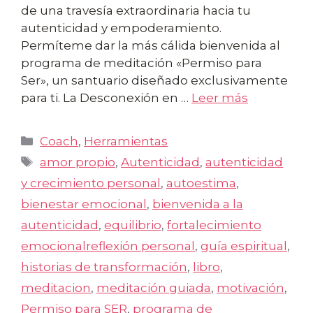
de una travesía extraordinaria hacia tu
autenticidad y empoderamiento.
Permíteme dar la más cálida bienvenida al
programa de meditación «Permiso para
Ser», un santuario diseñado exclusivamente
para ti. La Desconexión en …
Leer más
Categorías
Coach
,
Herramientas
Etiquetas
amor propio
,
Autenticidad
,
autenticidad
y crecimiento personal
,
autoestima
,
bienestar emocional
,
bienvenida a la
autenticidad
,
equilibrio
,
fortalecimiento
emocionalreflexión personal
,
guía espiritual
,
historias de transformación
,
libro
,
meditacion
,
meditación guiada
,
motivación
,
Permiso para SER
,
programa de