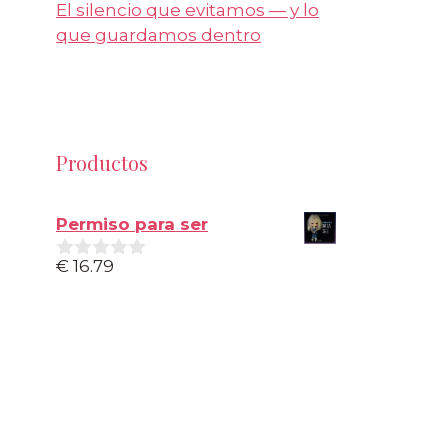
El silencio que evitamos — y lo
que guardamos dentro
Productos
Permiso para ser
€
16.79
0
d
e
5