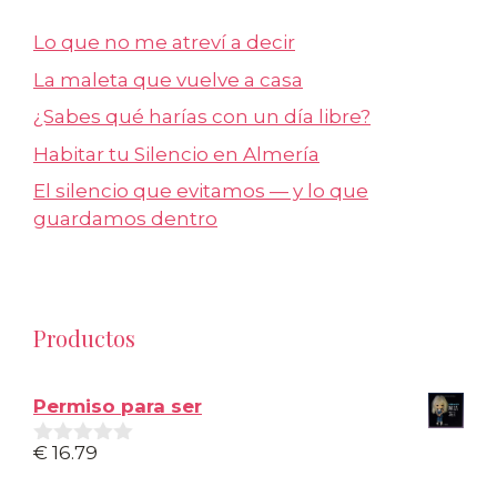
Lo que no me atreví a decir
La maleta que vuelve a casa
¿Sabes qué harías con un día libre?
Habitar tu Silencio en Almería
El silencio que evitamos — y lo que
guardamos dentro
Productos
Permiso para ser
€
16.79
0
d
e