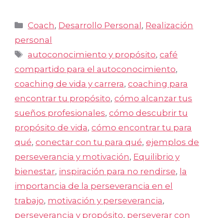
Categorías
Coach
,
Desarrollo Personal
,
Realización
personal
Etiquetas
autoconocimiento y propósito
,
café
compartido para el autoconocimiento
,
coaching de vida y carrera
,
coaching para
encontrar tu propósito
,
cómo alcanzar tus
sueños profesionales
,
cómo descubrir tu
propósito de vida
,
cómo encontrar tu para
qué
,
conectar con tu para qué
,
ejemplos de
perseverancia y motivación
,
Equilibrio y
bienestar
,
inspiración para no rendirse
,
la
importancia de la perseverancia en el
trabajo
,
motivación y perseverancia
,
perseverancia y propósito
,
perseverar con