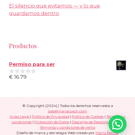
El silencio que evitamos — y lo que
guardamos dentro
Productos
Permiso para ser
€
16.79
0
d
e
5
© Copyright [2024] | Todos los derechos reservados a
isabelmariacoach.com
Aviso Legal
|
Política de Privacidad
|
Política de Cookies
|
Términos y
condiciones
|
Protección de Datos
|
Descargo de Responsabilidad
|
Términos y condiciones de venta
Diseño de marca y estrategia Web creado por
Marta Bernal