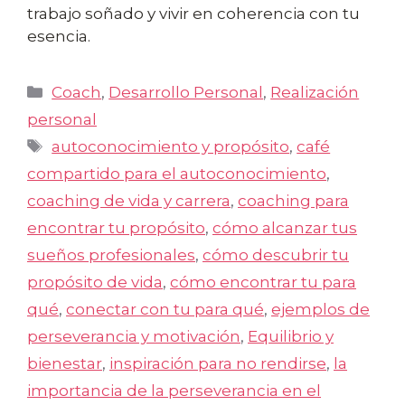
trabajo soñado y vivir en coherencia con tu
esencia.
Categorías
Coach
,
Desarrollo Personal
,
Realización
personal
Etiquetas
autoconocimiento y propósito
,
café
compartido para el autoconocimiento
,
coaching de vida y carrera
,
coaching para
encontrar tu propósito
,
cómo alcanzar tus
sueños profesionales
,
cómo descubrir tu
propósito de vida
,
cómo encontrar tu para
qué
,
conectar con tu para qué
,
ejemplos de
perseverancia y motivación
,
Equilibrio y
bienestar
,
inspiración para no rendirse
,
la
importancia de la perseverancia en el