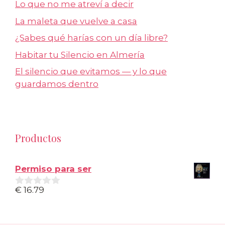
Lo que no me atreví a decir
La maleta que vuelve a casa
¿Sabes qué harías con un día libre?
Habitar tu Silencio en Almería
El silencio que evitamos — y lo que
guardamos dentro
Productos
Permiso para ser
€
16.79
0
d
e
5