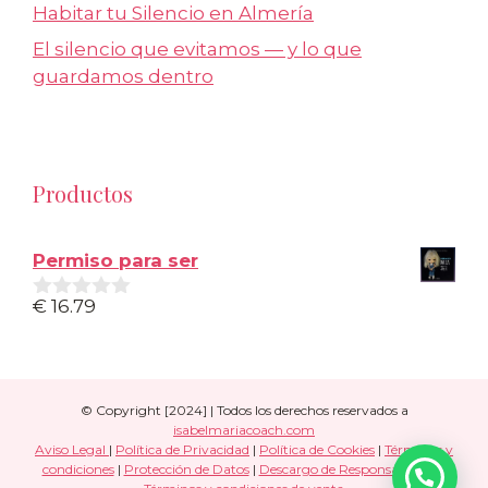
Habitar tu Silencio en Almería
El silencio que evitamos — y lo que
guardamos dentro
Productos
Permiso para ser
€
16.79
0
d
e
5
© Copyright [2024] | Todos los derechos reservados a
isabelmariacoach.com
Aviso Legal
|
Política de Privacidad
|
Política de Cookies
|
Términos y
condiciones
|
Protección de Datos
|
Descargo de Responsabilidad
|