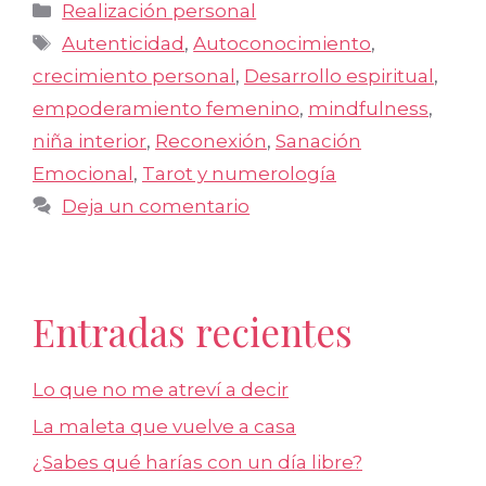
Categorías
Realización personal
Etiquetas
Autenticidad
,
Autoconocimiento
,
crecimiento personal
,
Desarrollo espiritual
,
empoderamiento femenino
,
mindfulness
,
niña interior
,
Reconexión
,
Sanación
Emocional
,
Tarot y numerología
Deja un comentario
Entradas recientes
Lo que no me atreví a decir
La maleta que vuelve a casa
¿Sabes qué harías con un día libre?