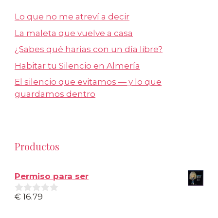
Lo que no me atreví a decir
La maleta que vuelve a casa
¿Sabes qué harías con un día libre?
Habitar tu Silencio en Almería
El silencio que evitamos — y lo que
guardamos dentro
Productos
Permiso para ser
€
16.79
0
d
e