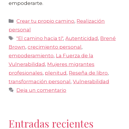
empoderarte.
Categorías
Crear tu propio camino
,
Realización
personal
Etiquetas
"El camino hacia ti"
,
Autenticidad
,
Brené
Brown
,
crecimiento personal
,
empoderamiento
,
La Fuerza de la
Vulnerabilidad
,
Mujeres migrantes
profesionales
,
plenitud
,
Reseña de libro
,
transformación personal
,
Vulnerabilidad
Deja un comentario
Entradas recientes