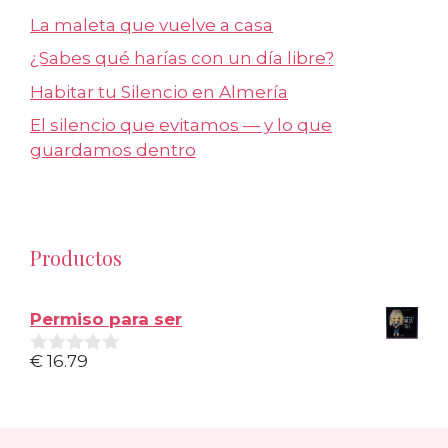
La maleta que vuelve a casa
¿Sabes qué harías con un día libre?
Habitar tu Silencio en Almería
El silencio que evitamos — y lo que
guardamos dentro
Productos
Permiso para ser
€
16.79
0
d
e
5