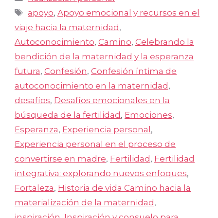
Etiquetas
apoyo
,
Apoyo emocional y recursos en el
viaje hacia la maternidad
,
Autoconocimiento
,
Camino
,
Celebrando la
bendición de la maternidad y la esperanza
futura
,
Confesión
,
Confesión íntima de
autoconocimiento en la maternidad
,
desafíos
,
Desafíos emocionales en la
búsqueda de la fertilidad
,
Emociones
,
Esperanza
,
Experiencia personal
,
Experiencia personal en el proceso de
convertirse en madre
,
Fertilidad
,
Fertilidad
integrativa: explorando nuevos enfoques
,
Fortaleza
,
Historia de vida Camino hacia la
materialización de la maternidad
,
inspiración
,
Inspiración y consuelo para
,