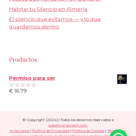
Habitar tu Silencio en Almería
El silencio que evitamos — y lo que
guardamos dentro
Productos
Permiso para ser
€
16.79
0
d
e
5
© Copyright [2024] | Todos los derechos reservados a
isabelmariacoach.com
Aviso Legal
|
Política de Privacidad
|
Política de Cookies
|
Términos y