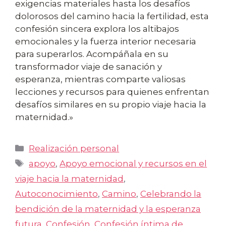
exigencias materiales hasta los desafíos
dolorosos del camino hacia la fertilidad, esta
confesión sincera explora los altibajos
emocionales y la fuerza interior necesaria
para superarlos. Acompáñala en su
transformador viaje de sanación y
esperanza, mientras comparte valiosas
lecciones y recursos para quienes enfrentan
desafíos similares en su propio viaje hacia la
maternidad.»
Categorías
Realización personal
Etiquetas
apoyo
,
Apoyo emocional y recursos en el
viaje hacia la maternidad
,
Autoconocimiento
,
Camino
,
Celebrando la
bendición de la maternidad y la esperanza
futura
,
Confesión
,
Confesión íntima de