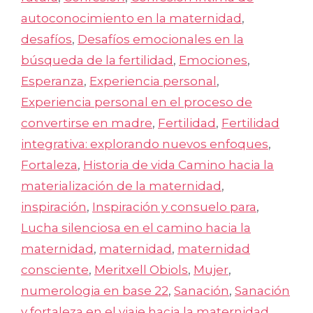
autoconocimiento en la maternidad
,
desafíos
,
Desafíos emocionales en la
búsqueda de la fertilidad
,
Emociones
,
Esperanza
,
Experiencia personal
,
Experiencia personal en el proceso de
convertirse en madre
,
Fertilidad
,
Fertilidad
integrativa: explorando nuevos enfoques
,
Fortaleza
,
Historia de vida Camino hacia la
materialización de la maternidad
,
inspiración
,
Inspiración y consuelo para
,
Lucha silenciosa en el camino hacia la
maternidad
,
maternidad
,
maternidad
consciente
,
Meritxell Obiols
,
Mujer
,
numerologia en base 22
,
Sanación
,
Sanación
y fortaleza en el viaje hacia la maternidad
,