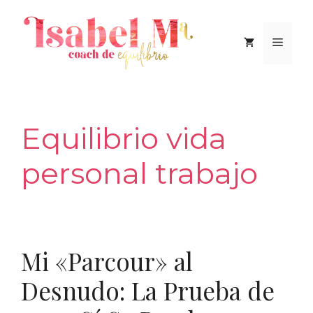
Saltar
al
Men
contenido
Equilibrio vida
personal trabajo
Mi «Parcour» al
Desnudo: La Prueba de