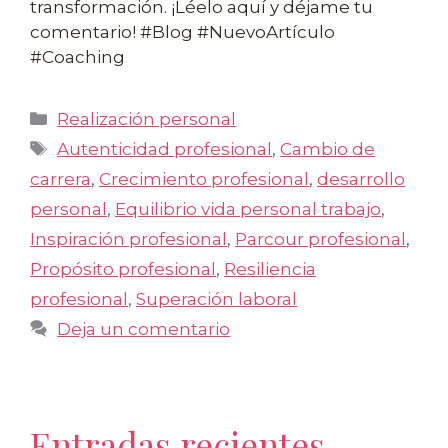
transformación. ¡Léelo aquí y déjame tu
comentario! #Blog #NuevoArtículo
#Coaching
Categorías
Realización personal
Etiquetas
Autenticidad profesional
,
Cambio de
carrera
,
Crecimiento profesional
,
desarrollo
personal
,
Equilibrio vida personal trabajo
,
Inspiración profesional
,
Parcour profesional
,
Propósito profesional
,
Resiliencia
profesional
,
Superación laboral
Deja un comentario
Entradas recientes