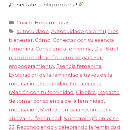
¡Conéctate contigo misma!
Categorías
Coach
,
Herramientas
Etiquetas
autocuidado
,
Autocuidado para mujeres
,
bienestar
,
Cómo
,
Conectar con tu esencia
femenina
,
Consciencia femenina
,
Día 18 del
plan de meditación Permiso para Ser
,
empoderamiento
,
Esencia femenina
,
Exploración de la feminidad a través de la
meditación
,
Feminidad
,
Fortalecer la
relación con tu feminidad
,
Ginebra
,
Impacto
de tomar consciencia de la feminidad
,
meditación
,
Meditación para reconocer y
abrazar tu feminidad
,
Numerología en base
22
,
Reconociendo y celebrando la feminidad