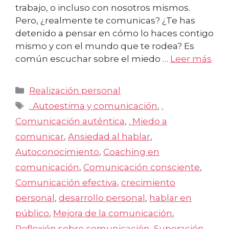
trabajo, o incluso con nosotros mismos.
Pero, ¿realmente te comunicas? ¿Te has
detenido a pensar en cómo lo haces contigo
mismo y con el mundo que te rodea? Es
común escuchar sobre el miedo …
Leer más
Categorías
Realización personal
Etiquetas
. Autoestima y comunicación
,
.
Comunicación auténtica
,
. Miedo a
comunicar
,
Ansiedad al hablar
,
Autoconocimiento
,
Coaching en
comunicación
,
Comunicación consciente
,
Comunicación efectiva
,
crecimiento
personal
,
desarrollo personal
,
hablar en
público
,
Mejora de la comunicación
,
Reflexión sobre comunicación
,
Superación