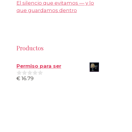
El silencio que evitamos — y lo
que guardamos dentro
Productos
Permiso para ser
€
16.79
0
d
e
5