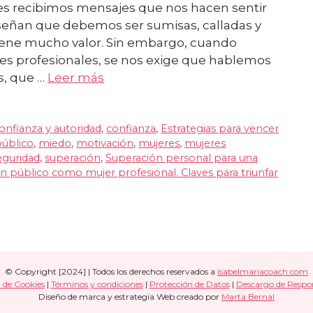
s recibimos mensajes que nos hacen sentir
nseñan que debemos ser sumisas, calladas y
tiene mucho valor. Sin embargo, cuando
s profesionales, se nos exige que hablemos
s, que …
Leer más
nfianza y autoridad
,
confianza
,
Estrategias para vencer
público
,
miedo
,
motivación
,
mujeres
,
mujeres
eguridad
,
superación
,
Superación personal para una
n público como mujer profesional. Claves para triunfar
© Copyright [2024] | Todos los derechos reservados a
isabelmariacoach.com
a de Cookies
|
Términos y condiciones
|
Protección de Datos
|
Descargo de Respo
Diseño de marca y estrategia Web creado por
Marta Bernal