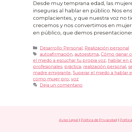
Desde muy temprana edad, las mujere
inseguras al hablar en público. Nos e
complacientes, y que nuestra voz no 
crecemos y nos convertimos en mujere
en público, que demos presentacione
Categorías
Desarrollo Personal
,
Realización personal
Etiquetas
autoafirmación
,
autoestima
,
Cómo ganar co
el miedo a escuchar tu propia voz
,
hablar en 
profesionales
,
práctica
,
realización personal
,
s
madre emigrante
,
Superar el miedo a hablar e
como mujer pro
,
voz
Deja un comentario
Aviso Legal
|
Política de Privacidad
|
Polític