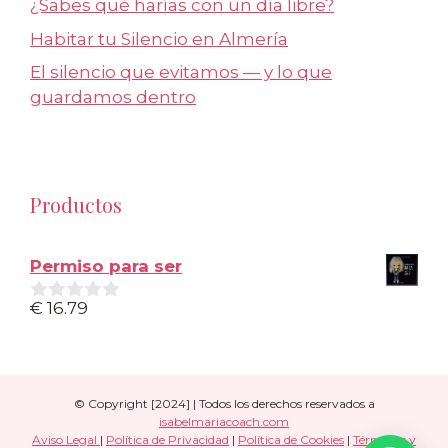
¿Sabes qué harías con un día libre?
Habitar tu Silencio en Almería
El silencio que evitamos — y lo que
guardamos dentro
Productos
Permiso para ser
€
16.79
0
d
e
5
© Copyright [2024] | Todos los derechos reservados a
isabelmariacoach.com
Aviso Legal
|
Política de Privacidad
|
Política de Cookies
|
Términos y