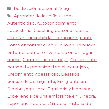
Categorías
Realización personal
,
Vlog
Etiquetas
Aprender de las dificultades
,
Autenticidad
,
Autoconocimiento
,
autoestima
,
Coaching personal
,
Cómo
afrontar la invisibilidad como inmigrante
,
Cómo encontrar el equilibrio en un nuevo
entorno
,
Cómo reinventarse en un lugar
nuevo
,
Comunidad de apoyo
,
Crecimiento
personal y profesional en el extranjero
,
Crecimiento y desarrollo
,
Desafíos
personales
,
emigrante
,
Emigrante en
Ginebra
,
equilibrio
,
Equilibrio y bienestar
,
Experiencia de una emigrante en Ginebra
,
Experiencia de vida
,
Ginebra
,
Historia de