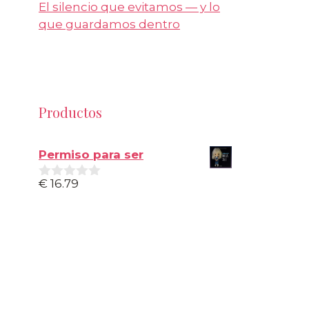
El silencio que evitamos — y lo
que guardamos dentro
Productos
Permiso para ser
€
16.79
0
d
e
5