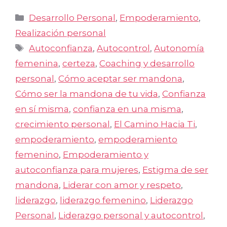
Categorías
Desarrollo Personal
,
Empoderamiento
,
Realización personal
Etiquetas
Autoconfianza
,
Autocontrol
,
Autonomía
femenina
,
certeza
,
Coaching y desarrollo
personal
,
Cómo aceptar ser mandona
,
Cómo ser la mandona de tu vida
,
Confianza
en sí misma
,
confianza en una misma
,
crecimiento personal
,
El Camino Hacia Ti
,
empoderamiento
,
empoderamiento
femenino
,
Empoderamiento y
autoconfianza para mujeres
,
Estigma de ser
mandona
,
Liderar con amor y respeto
,
liderazgo
,
liderazgo femenino
,
Liderazgo
Personal
,
Liderazgo personal y autocontrol
,