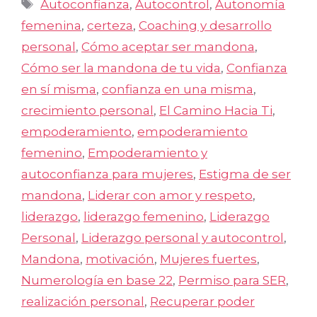
Etiquetas
Autoconfianza
,
Autocontrol
,
Autonomía
femenina
,
certeza
,
Coaching y desarrollo
personal
,
Cómo aceptar ser mandona
,
Cómo ser la mandona de tu vida
,
Confianza
en sí misma
,
confianza en una misma
,
crecimiento personal
,
El Camino Hacia Ti
,
empoderamiento
,
empoderamiento
femenino
,
Empoderamiento y
autoconfianza para mujeres
,
Estigma de ser
mandona
,
Liderar con amor y respeto
,
liderazgo
,
liderazgo femenino
,
Liderazgo
Personal
,
Liderazgo personal y autocontrol
,
Mandona
,
motivación
,
Mujeres fuertes
,
Numerología en base 22
,
Permiso para SER
,
realización personal
,
Recuperar poder