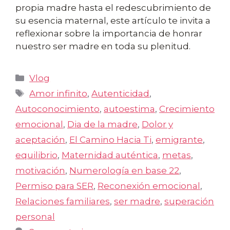
propia madre hasta el redescubrimiento de
su esencia maternal, este artículo te invita a
reflexionar sobre la importancia de honrar
nuestro ser madre en toda su plenitud.
Categorías
Vlog
Etiquetas
Amor infinito
,
Autenticidad
,
Autoconocimiento
,
autoestima
,
Crecimiento
emocional
,
Dia de la madre
,
Dolor y
aceptación
,
El Camino Hacia Ti
,
emigrante
,
equilibrio
,
Maternidad auténtica
,
metas
,
motivación
,
Numerología en base 22
,
Permiso para SER
,
Reconexión emocional
,
Relaciones familiares
,
ser madre
,
superación
personal