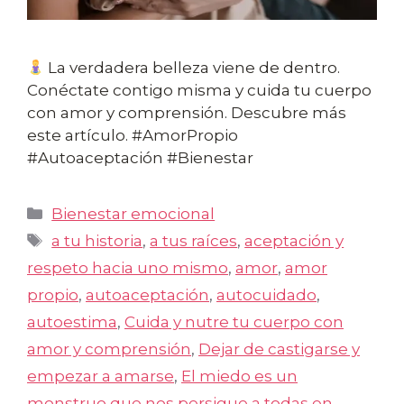
La verdadera belleza viene de dentro.
Conéctate contigo misma y cuida tu cuerpo
con amor y comprensión. Descubre más
este artículo. #AmorPropio
#Autoaceptación #Bienestar
Categorías
Bienestar emocional
Etiquetas
a tu historia
,
a tus raíces
,
aceptación y
respeto hacia uno mismo
,
amor
,
amor
propio
,
autoaceptación
,
autocuidado
,
autoestima
,
Cuida y nutre tu cuerpo con
amor y comprensión
,
Dejar de castigarse y
empezar a amarse
,
El miedo es un
monstruo que nos persigue a todas en