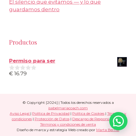
El silencio que evitamos — y lo que
guardamos dentro
Productos
Permiso para ser
€
16.79
0
d
e
5
© Copyright [2024] | Todos los derechos reservados a
isabelmariacoach.com
Aviso Legal
|
Política de Privacidad
|
Política de Cookies
|
Términos y
condiciones
|
Protección de Datos
|
Descargo de Responsabilidad
|
Términos y condiciones de venta
Diseño de marca y estrategia Web creado por
Marta Bernal