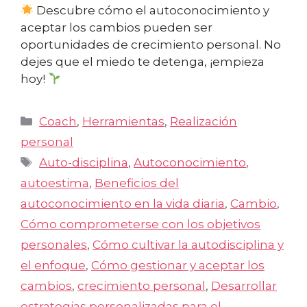
Descubre cómo el autoconocimiento y
aceptar los cambios pueden ser
oportunidades de crecimiento personal. No
dejes que el miedo te detenga, ¡empieza
hoy!
Categorías
Coach
,
Herramientas
,
Realización
personal
Etiquetas
Auto-disciplina
,
Autoconocimiento
,
autoestima
,
Beneficios del
autoconocimiento en la vida diaria
,
Cambio
,
Cómo comprometerse con los objetivos
personales
,
Cómo cultivar la autodisciplina y
el enfoque
,
Cómo gestionar y aceptar los
cambios
,
crecimiento personal
,
Desarrollar
estrategias personalizadas para el