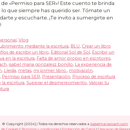
s de «Permiso para SER»! Este cuento te brinda
o lo que siempre has querido ser. Tómate un
darte y escucharte. ¡Te invito a sumergirte en
!
personal
,
Vlog
brimiento mediante la escritura
,
BLU
,
Crear un libro
fíos de escribir un libro
,
Editorial Sol de Sol
,
Escribir un
a en la escritura
,
Falta de amor propio en escritores
,
ach
,
isabel maria gonzalesz bonillo
,
La experiencia de
h
,
Lleida
,
metas
,
mi primer libro.
,
motivación
,
,
Permiso para SER
,
Presentación
,
Proceso de escritura
 la escritura
,
Superar el desmerecimiento
,
Valorar tu
itura
© Copyright [2024] | Todos los derechos reservados a
isabelmariacoach.com
a de Cookies
|
Términos y condiciones
|
Protección de Datos
|
Descargo de Respo