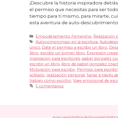
¡Descubre la historia inspiradora detrá
el permiso que necesitas para ser tod
tiempo para ti mismo, para mirarte, cui
esta aventura de auto-descubrimiento
Categorías
Empoderamiento Femenino
,
Realización 
Etiquetas
Autocompromiso en la escritura
,
Autodescu
único
,
Date el permiso a escribir un libro
,
Desa
libro
,
escribir un primer libro
,
Expresión creativ
Inspiración para escritores
,
isabel gonzalez co
escribir un libro
,
libro de isabel gonzalez coac
Motivación para escribir
,
Permiso para escribir
solitario
,
realización personal
,
Sanar a través de
trabajo como escritor
,
Viaje emocional de escr
5 comentarios
Aviso Legal
|
Política de Privacidad
|
Polític