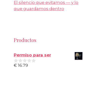
El silencio que evitamos — y lo
que guardamos dentro
Productos
Permiso para ser
€
16.79
0
d
e
5