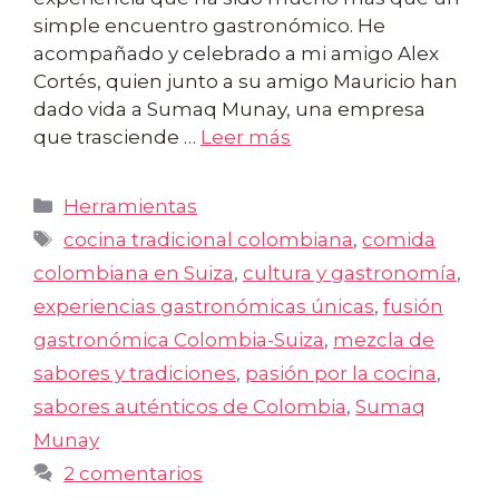
simple encuentro gastronómico. He
acompañado y celebrado a mi amigo Alex
Cortés, quien junto a su amigo Mauricio han
dado vida a Sumaq Munay, una empresa
que trasciende …
Leer más
Categorías
Herramientas
Etiquetas
cocina tradicional colombiana
,
comida
colombiana en Suiza
,
cultura y gastronomía
,
experiencias gastronómicas únicas
,
fusión
gastronómica Colombia-Suiza
,
mezcla de
sabores y tradiciones
,
pasión por la cocina
,
sabores auténticos de Colombia
,
Sumaq
Munay
2 comentarios