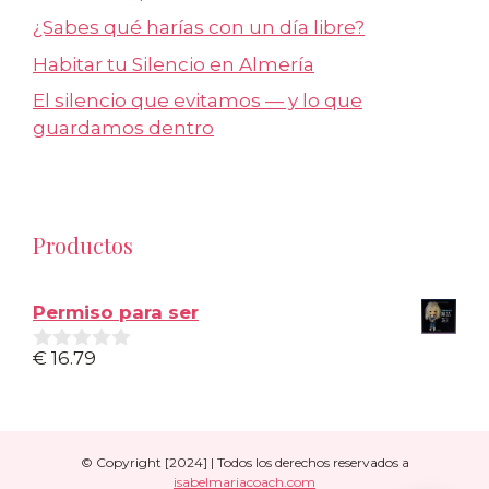
¿Sabes qué harías con un día libre?
Habitar tu Silencio en Almería
El silencio que evitamos — y lo que
guardamos dentro
Productos
Permiso para ser
€
16.79
0
d
e
5
© Copyright [2024] | Todos los derechos reservados a
isabelmariacoach.com