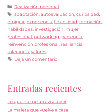
Categorías
Realización personal
Etiquetas
adaptación
,
autoevaluación
,
curiosidad
,
emigrar
,
experiencia
,
flexibilidad
,
formación
,
habilidades
,
investigación
,
mujer
profesional
,
networking
,
paciencia
,
reinvención profesional
,
resiliencia
,
tolerancia
,
valores
Deja un comentario
Entradas recientes
Lo que no me atreví a decir
La maleta que vuelve a casa