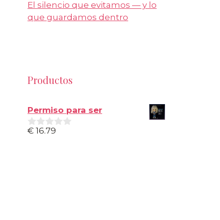
El silencio que evitamos — y lo
que guardamos dentro
Productos
Permiso para ser
€
16.79
0
d
e
5