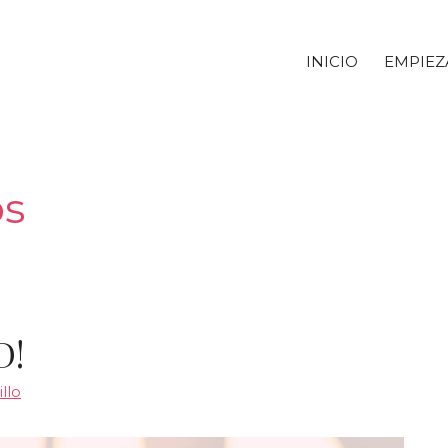
INICIO
EMPIEZ
os
D!
llo