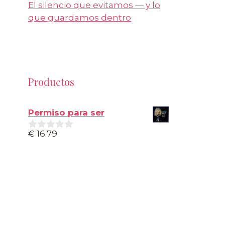
El silencio que evitamos — y lo
que guardamos dentro
Productos
Permiso para ser
€
16.79
0
d
e
5