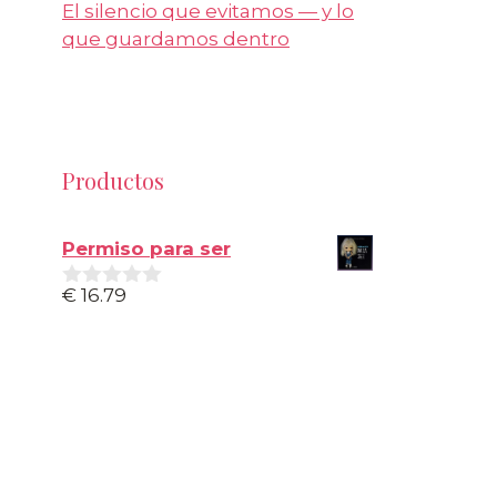
El silencio que evitamos — y lo
que guardamos dentro
Productos
Permiso para ser
€
16.79
0
d
e
5