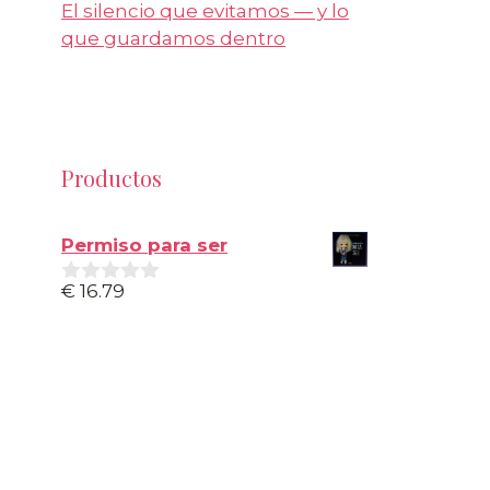
El silencio que evitamos — y lo
que guardamos dentro
Productos
Permiso para ser
€
16.79
0
d
e
5