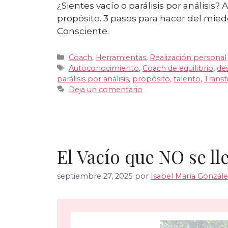
¿Sientes vacío o parálisis por análisis?
propósito. 3 pasos para hacer del miedo
Consciente.
Categorías
Coach
,
Herramientas
,
Realización personal
Etiquetas
Autoconocimiento
,
Coach de equilibrio
,
de
parálisis por análisis
,
propósito
,
talento
,
Trans
Deja un comentario
El Vacío que NO se ll
septiembre 27, 2025
por
Isabel María Gonzále