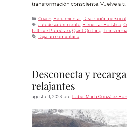
transformación consciente. Vuelve a ti.
Categorías
Coach
,
Herramientas
,
Realización personal
Etiquetas
autodescubrimiento
,
Bienestar Holístico
,
C
Falta de Propósito
,
Quiet Quitting
,
Transforma
Deja un comentario
Desconecta y recarga
relajantes
agosto 9, 2023
por
Isabel María González Boni