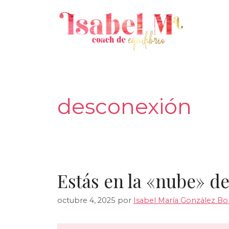
Saltar
al
contenido
desconexión
Estás en la «nube» d
octubre 4, 2025
por
Isabel María González Bon