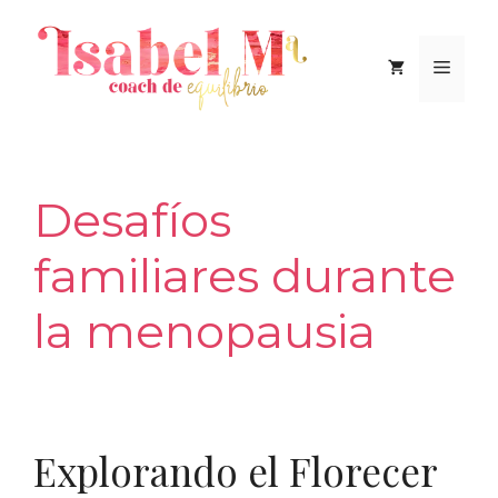
Saltar
al
Men
contenido
Desafíos
familiares durante
la menopausia
Explorando el Florecer