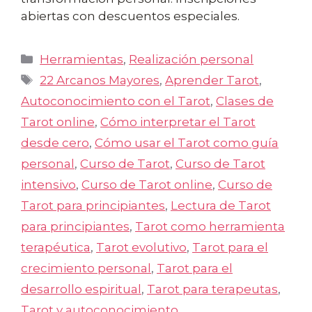
abiertas con descuentos especiales.
Categorías
Herramientas
,
Realización personal
Etiquetas
22 Arcanos Mayores
,
Aprender Tarot
,
Autoconocimiento con el Tarot
,
Clases de
Tarot online
,
Cómo interpretar el Tarot
desde cero
,
Cómo usar el Tarot como guía
personal
,
Curso de Tarot
,
Curso de Tarot
intensivo
,
Curso de Tarot online
,
Curso de
Tarot para principiantes
,
Lectura de Tarot
para principiantes
,
Tarot como herramienta
terapéutica
,
Tarot evolutivo
,
Tarot para el
crecimiento personal
,
Tarot para el
desarrollo espiritual
,
Tarot para terapeutas
,
Tarot y autoconocimiento