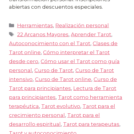
abiertas con descuentos especiales.
Categorías
Herramientas
,
Realización personal
Etiquetas
22 Arcanos Mayores
,
Aprender Tarot
,
Autoconocimiento con el Tarot
,
Clases de
Tarot online
,
Cómo interpretar el Tarot
desde cero
,
Cómo usar el Tarot como guía
personal
,
Curso de Tarot
,
Curso de Tarot
intensivo
,
Curso de Tarot online
,
Curso de
Tarot para principiantes
,
Lectura de Tarot
para principiantes
,
Tarot como herramienta
terapéutica
,
Tarot evolutivo
,
Tarot para el
crecimiento personal
,
Tarot para el
desarrollo espiritual
,
Tarot para terapeutas
,
Tarot y autoconocimiento