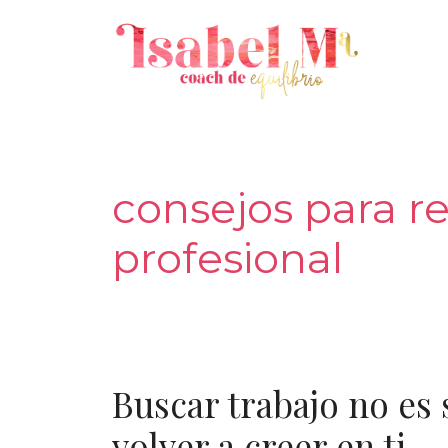
Saltar
al
contenido
consejos para r
profesional
Buscar trabajo no es 
volver a creer en ti