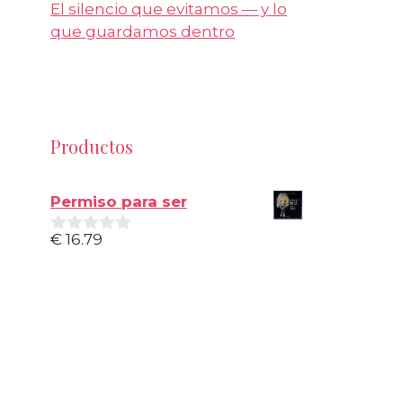
El silencio que evitamos — y lo
que guardamos dentro
Productos
Permiso para ser
€
16.79
0
d
e
5