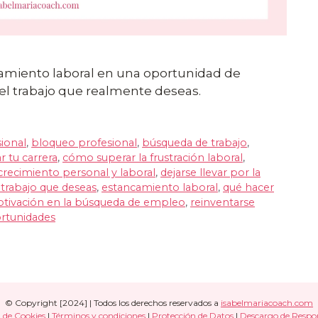
amiento laboral en una oportunidad de
el trabajo que realmente deseas.
ional
,
bloqueo profesional
,
búsqueda de trabajo
,
 tu carrera
,
cómo superar la frustración laboral
,
crecimiento personal y laboral
,
dejarse llevar por la
 trabajo que deseas
,
estancamiento laboral
,
qué hacer
otivación en la búsqueda de empleo
,
reinventarse
ortunidades
© Copyright [2024] | Todos los derechos reservados a
isabelmariacoach.com
a de Cookies
|
Términos y condiciones
|
Protección de Datos
|
Descargo de Respo