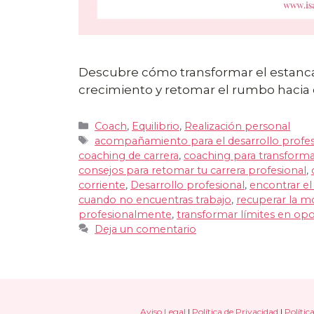
Descubre cómo transformar el estanc
crecimiento y retomar el rumbo hacia 
Categorías
Coach
,
Equilibrio
,
Realización personal
Etiquetas
acompañamiento para el desarrollo profes
coaching de carrera
,
coaching para transformar
consejos para retomar tu carrera profesional
,
corriente
,
Desarrollo profesional
,
encontrar el
cuando no encuentras trabajo
,
recuperar la m
profesionalmente
,
transformar límites en op
Deja un comentario
Aviso Legal
|
Política de Privacidad
|
Polític