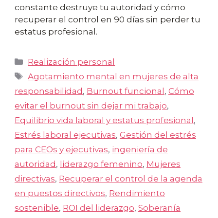
constante destruye tu autoridad y cómo
recuperar el control en 90 días sin perder tu
estatus profesional.
Categorías
Realización personal
Etiquetas
Agotamiento mental en mujeres de alta
responsabilidad
,
Burnout funcional
,
Cómo
evitar el burnout sin dejar mi trabajo
,
Equilibrio vida laboral y estatus profesional
,
Estrés laboral ejecutivas
,
Gestión del estrés
para CEOs y ejecutivas
,
ingeniería de
autoridad
,
liderazgo femenino
,
Mujeres
directivas
,
Recuperar el control de la agenda
en puestos directivos
,
Rendimiento
sostenible
,
ROI del liderazgo
,
Soberanía