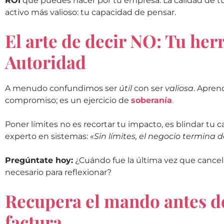
ROI
que puedes hacer por tu empresa. La calidad de tu
activo más valioso: tu capacidad de pensar.
El arte de decir NO: Tu her
Autoridad
A menudo confundimos ser
útil
con ser
valiosa
. Apren
compromiso; es un ejercicio de
soberanía
.
Poner límites no es recortar tu impacto, es blindar t
experto en sistemas:
«Sin límites, el negocio termina 
Pregúntate hoy:
¿Cuándo fue la última vez que cancel
necesario para reflexionar?
Recupera el mando antes de
factura