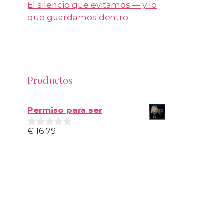
El silencio que evitamos — y lo
que guardamos dentro
Productos
Permiso para ser
€
16.79
0
d
e
5