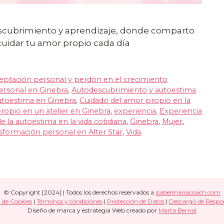
cubrimiento y aprendizaje, donde comparto
 cuidar tu amor propio cada día
eptación personal y perdón en el crecimiento
personal en Ginebra
,
Autodescubrimiento y autoestima
utoestima en Ginebra
,
Cuidado del amor propio en la
opio en un atelier en Ginebra
,
experiencia
,
Experiencia
e la autoestima en la vida cotidiana
,
Ginebra
,
Mujer
,
sformación personal en Alter Star
,
Vida
© Copyright [2024] | Todos los derechos reservados a
isabelmariacoach.com
a de Cookies
|
Términos y condiciones
|
Protección de Datos
|
Descargo de Respo
Diseño de marca y estrategia Web creado por
Marta Bernal