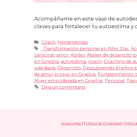
Acompáñame en este viaje de autodes
claves para fortalecer tu autoestima y
Categorías
Coach
,
Herramientas
Etiquetas
. Transformación personal en Alter Star
,
Ac
personal
,
amor
,
Atelier
,
Atelier de desarrollo 
en Ginebra
,
autoestima
,
coach
,
Coaching de a
vida diaria
,
Desarrollo
,
Descubriendo el amor pr
de amor propio en Ginebra
,
Fortalecimiento d
Mujer empoderada en Ginebra
,
Personal
,
Tran
Deja un comentario
Aviso Legal
|
Política de Privacidad
|
Polític