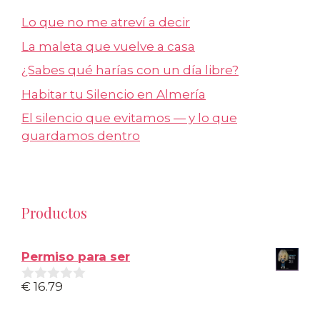
Lo que no me atreví a decir
La maleta que vuelve a casa
¿Sabes qué harías con un día libre?
Habitar tu Silencio en Almería
El silencio que evitamos — y lo que
guardamos dentro
Productos
Permiso para ser
€
16.79
0
d
e