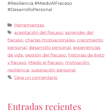
#Resiliencia #MiedoAlFracaso
#DesarrolloPersonal
Categorías
Herramientas
Etiquetas
aceptación del fracaso
,
aprender del
fracaso
,
charlas motivacionales
,
crecimiento
personal
,
desarrollo personal
,
experiencias
de vida
,
gestión del fracaso
,
historias de éxito
y fracaso
,
Miedo al fracaso
,
motivación
,
resiliencia
,
superación personal
Deja un comentario
Entradas recientes