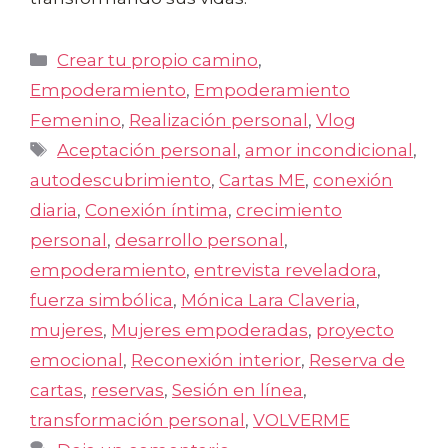
Categorías
Crear tu propio camino
,
Empoderamiento
,
Empoderamiento
Femenino
,
Realización personal
,
Vlog
Etiquetas
Aceptación personal
,
amor incondicional
,
autodescubrimiento
,
Cartas ME
,
conexión
diaria
,
Conexión íntima
,
crecimiento
personal
,
desarrollo personal
,
empoderamiento
,
entrevista reveladora
,
fuerza simbólica
,
Mónica Lara Claveria
,
mujeres
,
Mujeres empoderadas
,
proyecto
emocional
,
Reconexión interior
,
Reserva de
cartas
,
reservas
,
Sesión en línea
,
transformación personal
,
VOLVERME