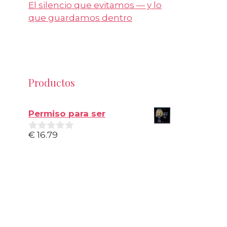
El silencio que evitamos — y lo
que guardamos dentro
Productos
Permiso para ser
€
16.79
0
d
e
5