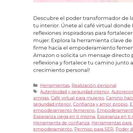
Descubre el poder transformador de la
tu interior. Únete al café virtual dond
reflexiones inspiradoras para fortalece
mujer. Explora la herramienta clave de
firme hacia el empoderamiento femenin
Amazon o solicita un mensaje directo 
reflexiona y fortalece tu camino junto 
crecimiento personal!
Categorías
Herramientas
,
Realización personal
Etiquetas
Autenticidad y seguridad interior
,
Autorecon
amigas
,
Café virtual para mujeres
,
Camino hacia
seguridad interior
,
Confianza y amor propio
,
E
empoderamiento femenino
,
Empoderamiento 
Esperanza ciega en ti misma
,
Esperanza en ti
Herramienta de confianza
,
Herramientas para e
empoderamiento
,
Permiso para SER
,
Poder de