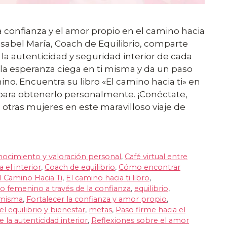
 confianza y el amor propio en el camino hacia
e Isabel María, Coach de Equilibrio, comparte
r la autenticidad y seguridad interior de cada
 la esperanza ciega en ti misma y da un paso
o. Encuentra su libro «El camino hacia ti» en
para obtenerlo personalmente. ¡Conéctate,
a otras mujeres en este maravilloso viaje de
ocimiento y valoración personal
,
Café virtual entre
 el interior
,
Coach de equilibrio
,
Cómo encontrar
l Camino Hacia Ti
,
El camino hacia ti libro
,
femenino a través de la confianza
,
equilibrio
,
 misma
,
Fortalecer la confianza y amor propio
,
l equilibrio y bienestar
,
metas
,
Paso firme hacia el
 la autenticidad interior
,
Reflexiones sobre el amor