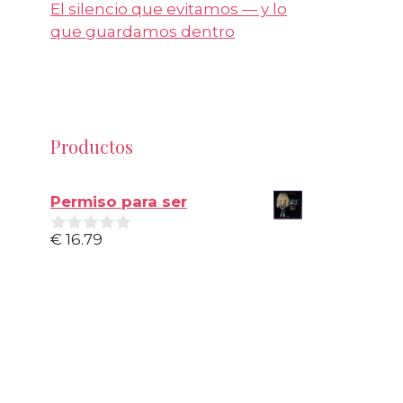
El silencio que evitamos — y lo
que guardamos dentro
Productos
Permiso para ser
€
16.79
0
d
e
5