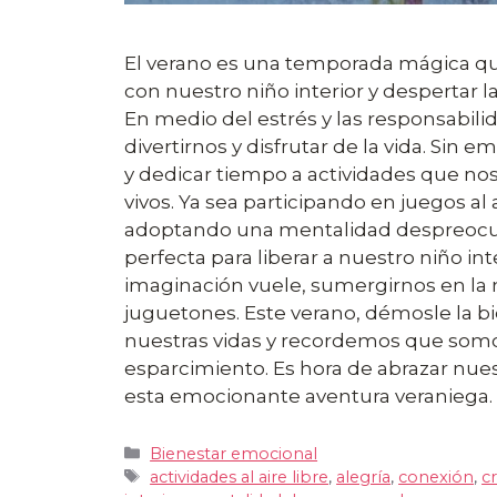
El verano es una temporada mágica qu
con nuestro niño interior y despertar l
En medio del estrés y las responsabilida
divertirnos y disfrutar de la vida. Sin e
y dedicar tiempo a actividades que no
vivos. Ya sea participando en juegos al 
adoptando una mentalidad despreocupa
perfecta para liberar a nuestro niño i
imaginación vuele, sumergirnos en la 
juguetones. Este verano, démosle la bie
nuestras vidas y recordemos que som
esparcimiento. Es hora de abrazar nues
esta emocionante aventura veraniega.
Categorías
Bienestar emocional
Etiquetas
actividades al aire libre
,
alegría
,
conexión
,
c