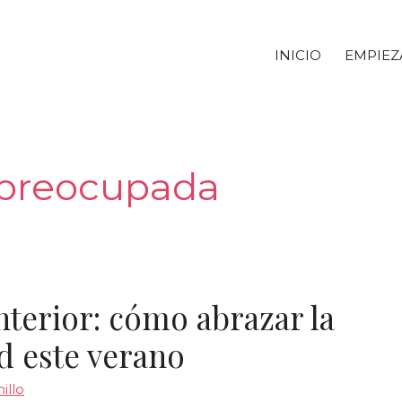
INICIO
EMPIEZ
spreocupada
nterior: cómo abrazar la
ad este verano
illo