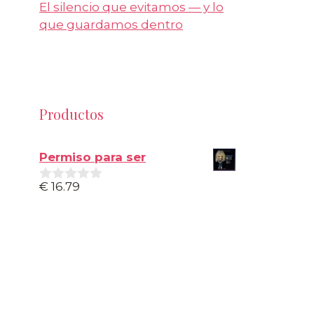
El silencio que evitamos — y lo
que guardamos dentro
Productos
Permiso para ser
€
16.79
0
d
e
5