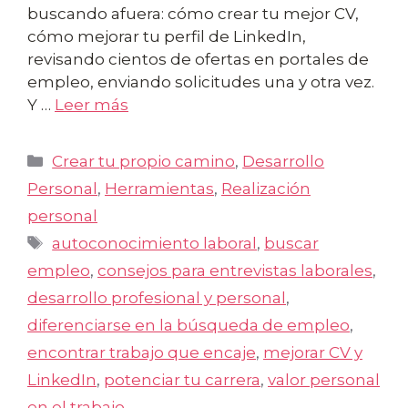
buscando afuera: cómo crear tu mejor CV,
cómo mejorar tu perfil de LinkedIn,
revisando cientos de ofertas en portales de
empleo, enviando solicitudes una y otra vez.
Y …
Leer más
Categorías
Crear tu propio camino
,
Desarrollo
Personal
,
Herramientas
,
Realización
personal
Etiquetas
autoconocimiento laboral
,
buscar
empleo
,
consejos para entrevistas laborales
,
desarrollo profesional y personal
,
diferenciarse en la búsqueda de empleo
,
encontrar trabajo que encaje
,
mejorar CV y
LinkedIn
,
potenciar tu carrera
,
valor personal
en el trabajo