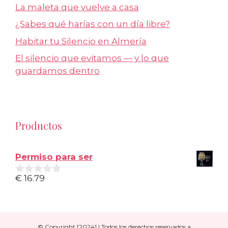
La maleta que vuelve a casa
¿Sabes qué harías con un día libre?
Habitar tu Silencio en Almería
El silencio que evitamos — y lo que
guardamos dentro
Productos
Permiso para ser
€
16.79
0
d
e
5
© Copyright [2024] | Todos los derechos reservados a