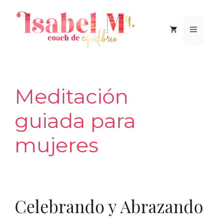
Saltar
al
Men
contenido
Meditación
guiada para
mujeres
Celebrando y Abrazando