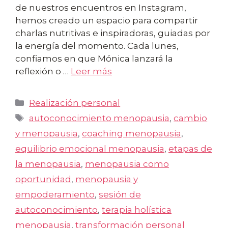
de nuestros encuentros en Instagram,
hemos creado un espacio para compartir
charlas nutritivas e inspiradoras, guiadas por
la energía del momento. Cada lunes,
confiamos en que Mónica lanzará la
reflexión o …
Leer más
Categorías
Realización personal
Etiquetas
autoconocimiento menopausia
,
cambio
y menopausia
,
coaching menopausia
,
equilibrio emocional menopausia
,
etapas de
la menopausia
,
menopausia como
oportunidad
,
menopausia y
empoderamiento
,
sesión de
autoconocimiento
,
terapia holística
menopausia
,
transformación personal