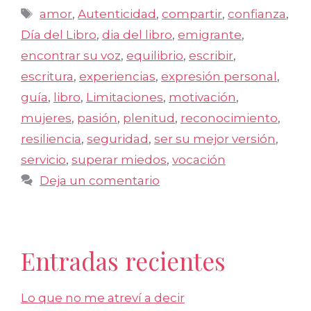
Etiquetas
amor
,
Autenticidad
,
compartir
,
confianza
,
Día del Libro
,
dia del libro
,
emigrante
,
encontrar su voz
,
equilibrio
,
escribir
,
escritura
,
experiencias
,
expresión personal
,
guía
,
libro
,
Limitaciones
,
motivación
,
mujeres
,
pasión
,
plenitud
,
reconocimiento
,
resiliencia
,
seguridad
,
ser su mejor versión
,
servicio
,
superar miedos
,
vocación
Deja un comentario
Entradas recientes
Lo que no me atreví a decir