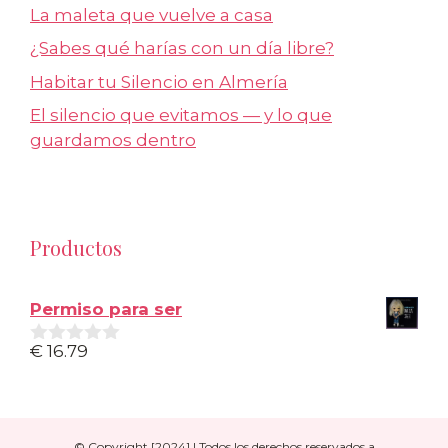
La maleta que vuelve a casa
¿Sabes qué harías con un día libre?
Habitar tu Silencio en Almería
El silencio que evitamos — y lo que
guardamos dentro
Productos
Permiso para ser
€
16.79
0
d
e
5
© Copyright [2024] | Todos los derechos reservados a