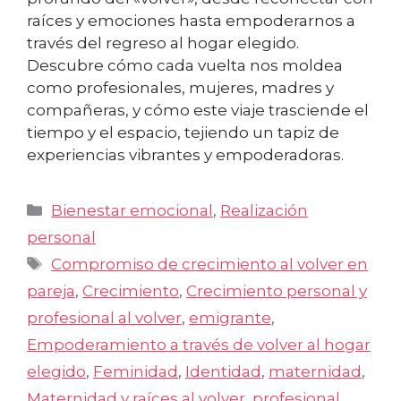
raíces y emociones hasta empoderarnos a
través del regreso al hogar elegido.
Descubre cómo cada vuelta nos moldea
como profesionales, mujeres, madres y
compañeras, y cómo este viaje trasciende el
tiempo y el espacio, tejiendo un tapiz de
experiencias vibrantes y empoderadoras.
Categorías
Bienestar emocional
,
Realización
personal
Etiquetas
Compromiso de crecimiento al volver en
pareja
,
Crecimiento
,
Crecimiento personal y
profesional al volver
,
emigrante
,
Empoderamiento a través de volver al hogar
elegido
,
Feminidad
,
Identidad
,
maternidad
,
Maternidad y raíces al volver
,
profesional
,