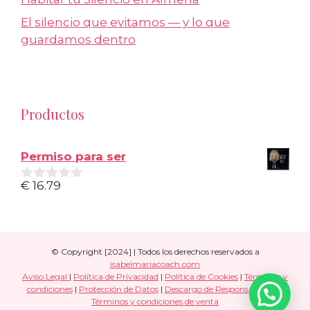
El silencio que evitamos — y lo que
guardamos dentro
Productos
Permiso para ser
€
16.79
0
d
e
5
© Copyright [2024] | Todos los derechos reservados a
isabelmariacoach.com
Aviso Legal
|
Política de Privacidad
|
Política de Cookies
|
Términos y
condiciones
|
Protección de Datos
|
Descargo de Responsabilidad
|
Términos y condiciones de venta