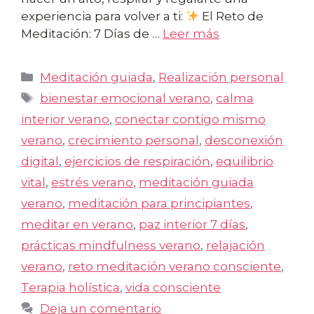
experiencia para volver a ti:
El Reto de
Meditación: 7 Días de …
Leer más
Categorías
Meditación guiada
,
Realización personal
Etiquetas
bienestar emocional verano
,
calma
interior verano
,
conectar contigo mismo
verano
,
crecimiento personal
,
desconexión
digital
,
ejercicios de respiración
,
equilibrio
vital
,
estrés verano
,
meditación guiada
verano
,
meditación para principiantes
,
meditar en verano
,
paz interior 7 días
,
prácticas mindfulness verano
,
relajación
verano
,
reto meditación verano consciente
,
Terapia holística
,
vida consciente
Deja un comentario