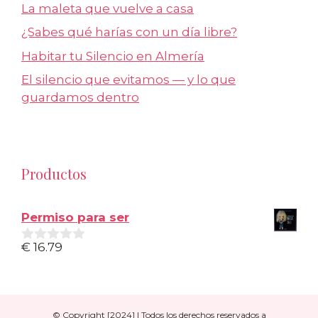
La maleta que vuelve a casa
¿Sabes qué harías con un día libre?
Habitar tu Silencio en Almería
El silencio que evitamos — y lo que
guardamos dentro
Productos
Permiso para ser
€
16.79
0
d
e
5
© Copyright [2024] | Todos los derechos reservados a