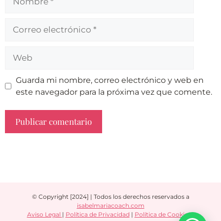
Guarda mi nombre, correo electrónico y web en
este navegador para la próxima vez que comente.
A
l
t
e
r
© Copyright [2024] | Todos los derechos reservados a
n
isabelmariacoach.com
a
Aviso Legal
|
Política de Privacidad
|
Política de Cookies
|